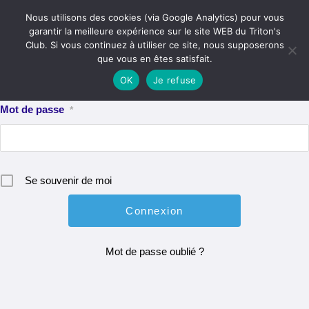
Skip
Menu
Nous utilisons des cookies (via Google Analytics) pour vous
to
garantir la meilleure expérience sur le site WEB du Triton's
content
Club. Si vous continuez à utiliser ce site, nous supposerons
Identifiant ou e-mail
*
que vous en êtes satisfait.
OK
Je refuse
Mot de passe
*
Se souvenir de moi
Mot de passe oublié ?