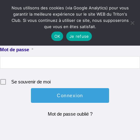
Skip
Menu
Nous utilisons des cookies (via Google Analytics) pour vous
to
garantir la meilleure expérience sur le site WEB du Triton's
content
Club. Si vous continuez à utiliser ce site, nous supposerons
Identifiant ou e-mail
*
que vous en êtes satisfait.
OK
Je refuse
Mot de passe
*
Se souvenir de moi
Mot de passe oublié ?