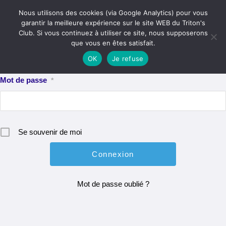
Skip
Menu
Nous utilisons des cookies (via Google Analytics) pour vous
to
garantir la meilleure expérience sur le site WEB du Triton's
content
Club. Si vous continuez à utiliser ce site, nous supposerons
Identifiant ou e-mail
*
que vous en êtes satisfait.
OK
Je refuse
Mot de passe
*
Se souvenir de moi
Mot de passe oublié ?