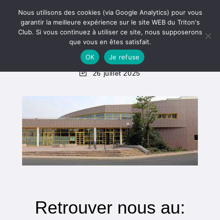
Skip
Menu
Nous utilisons des cookies (via Google Analytics) pour vous
to
garantir la meilleure expérience sur le site WEB du Triton's
content
Club. Si vous continuez à utiliser ce site, nous supposerons
Nous trouver
que vous en êtes satisfait.
OK
Je refuse
Dernière
26 juillet 2025
modification
de
la
publication :
Retrouver nous au: