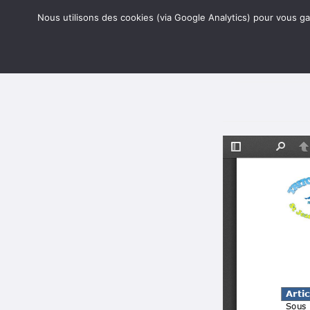
Skip
Accueil
Connexion
S’
Nous utilisons des cookies (via Google Analytics) pour vous gar
to
content