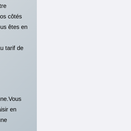
tre
vos côtés
ous êtes en
 tarif de
cine.Vous
isir en
une