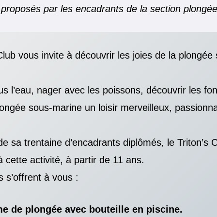
proposés par les encadrants de la section plongé
publication :
Club vous invite à découvrir les joies de la plongée
us l’eau, nager avec les poissons, découvrir les fo
longée sous-marine un loisir merveilleux, passionna
de sa trentaine d’encadrants diplômés, le Triton’s 
à cette activité, à partir de 11 ans.
s s’offrent à vous :
me de plongée avec bouteille en piscine.