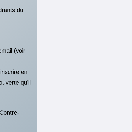
drants du
mail (voir
inscrire en
ouverte qu’il
 Contre-