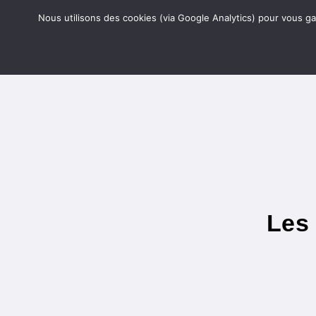
Skip
Accueil
Connexion
S’
Nous utilisons des cookies (via Google Analytics) pour vous gar
to
content
Les