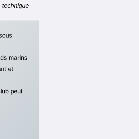
e technique
 sous-
nds marins
nt et
Club peut