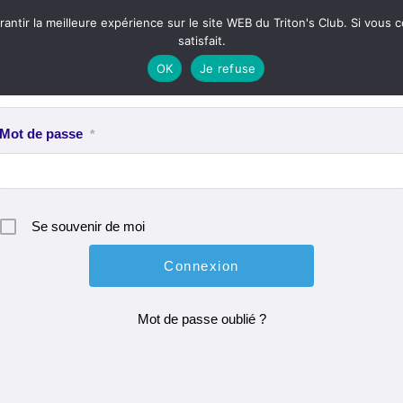
inscrire
antir la meilleure expérience sur le site WEB du Triton's Club. Si vous
satisfait.
Identifiant ou e-mail
*
OK
Je refuse
Mot de passe
*
Se souvenir de moi
Mot de passe oublié ?