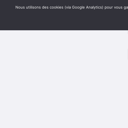
Skip
Accueil
Connexion
S’
Nous utilisons des cookies (via Google Analytics) pour vous gar
to
content